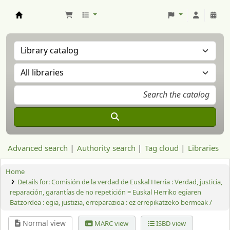
Aranzadi Zientzia Elkartea Liburutegia
Advanced search
Authority search
Tag cloud
Libraries
Home
Details for:
Comisión de la verdad de Euskal Herria : Verdad, justicia,
reparación, garantías de no repetición = Euskal Herriko egiaren
Batzordea : egia, justizia, erreparazioa : ez errepikatzeko bermeak /
Normal view
MARC view
ISBD view