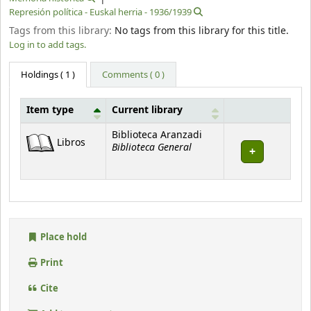
Represión política - Euskal herria - 1936/1939
Tags from this library:
No tags from this library for this title.
Log in to add tags.
Holdings
( 1 )
Comments ( 0 )
Item type
Current library
Holdings
Biblioteca Aranzadi
Libros
Biblioteca General
Place hold
Print
Cite