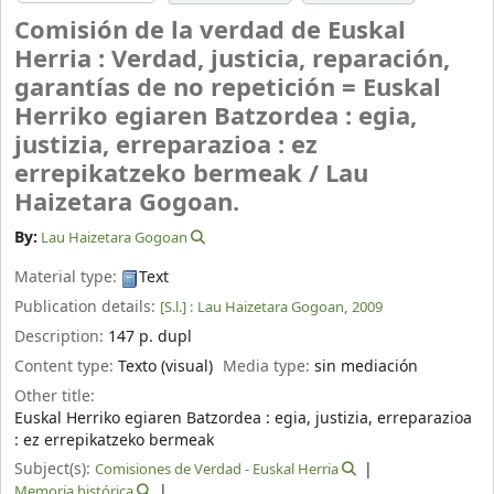
Comisión de la verdad de Euskal
Herria : Verdad, justicia, reparación,
garantías de no repetición = Euskal
Herriko egiaren Batzordea : egia,
justizia, erreparazioa : ez
errepikatzeko bermeak /
Lau
Haizetara Gogoan.
By:
Lau Haizetara Gogoan
Material type:
Text
Publication details:
[S.l.] :
Lau Haizetara Gogoan,
2009
Description:
147 p. dupl
Content type:
Texto (visual)
Media type:
sin mediación
Other title:
Euskal Herriko egiaren Batzordea : egia, justizia, erreparazioa
: ez errepikatzeko bermeak
Subject(s):
Comisiones de Verdad - Euskal Herria
Memoria histórica