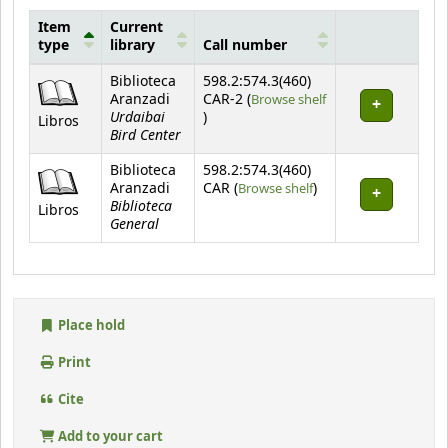
Item
Current
type
library
Call number
Holdings
Biblioteca
598.2:574.3(460)
Aranzadi
CAR-2 (
Browse shelf
Urdaibai
(Opens below)
)
Libros
Bird Center
Biblioteca
598.2:574.3(460)
(Opens below)
Aranzadi
CAR (
Browse shelf
)
Biblioteca
Libros
General
Place hold
Print
Cite
Add to your cart