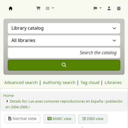
Aranzadi Zientzia Elkartea Liburutegia
Advanced search
Authority search
Tag cloud
Libraries
Home
Details for:
Las aves comunes reproductoras en España : población
en 2004-2006 /
Normal view
MARC view
ISBD view