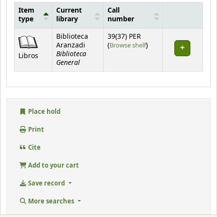
Item
Current
Call
type
library
number
Holdings
Biblioteca
39(37) PER
(Opens below)
Aranzadi
(
Browse shelf
)
Biblioteca
Libros
General
Place hold
Print
Cite
Add to your cart
Save record
More searches