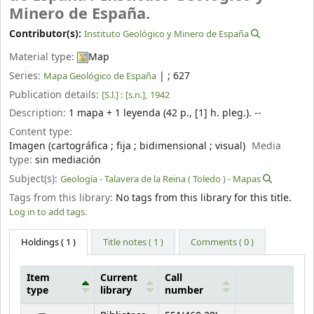
Minero de España.
Contributor(s):
Instituto Geológico y Minero de España
Material type:
Map
Series:
|
; 627
Mapa Geológico de España
Publication details:
[S.l.] :
[s.n.],
1942
Description:
1 mapa + 1 leyenda (42 p., [1] h. pleg.). --
Content type:
Imagen (cartográfica ; fija ; bidimensional ; visual)
Media
type:
sin mediación
Subject(s):
Geología - Talavera de la Reina ( Toledo ) - Mapas
Tags from this library:
No tags from this library for this title.
Log in to add tags.
Holdings
( 1 )
Title notes ( 1 )
Comments ( 0 )
Item
Current
Call
type
library
number
Holdings