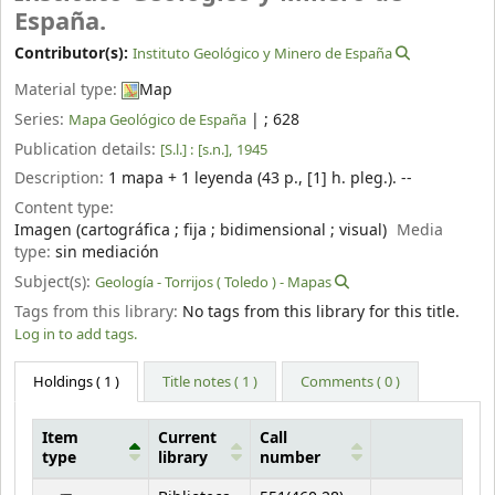
España.
Contributor(s):
Instituto Geológico y Minero de España
Material type:
Map
Series:
|
; 628
Mapa Geológico de España
Publication details:
[S.l.] :
[s.n.],
1945
Description:
1 mapa + 1 leyenda (43 p., [1] h. pleg.). --
Content type:
Imagen (cartográfica ; fija ; bidimensional ; visual)
Media
type:
sin mediación
Subject(s):
Geología - Torrijos ( Toledo ) - Mapas
Tags from this library:
No tags from this library for this title.
Log in to add tags.
Holdings
( 1 )
Title notes ( 1 )
Comments ( 0 )
Item
Current
Call
type
library
number
Holdings