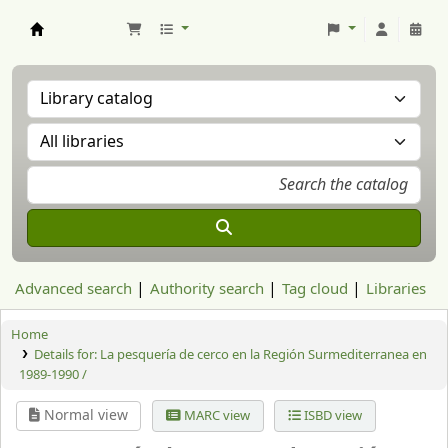
Aranzadi Zientzia Elkartea Liburutegia
Advanced search
Authority search
Tag cloud
Libraries
Home
Details for:
La pesquería de cerco en la Región Surmediterranea en
1989-1990 /
Normal view
MARC view
ISBD view