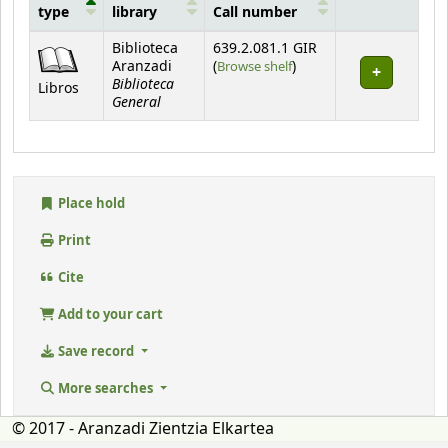
type
library
Call number
Holdings
Biblioteca
639.2.081.1 GIR
(Opens below)
Aranzadi
(
Browse shelf
)
Biblioteca
Libros
General
Place hold
Print
Cite
Add to your cart
Save record
More searches
© 2017 - Aranzadi Zientzia Elkartea