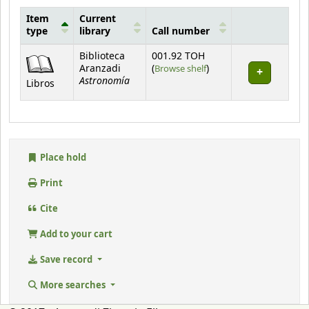
Item
Current
type
library
Call number
Holdings
Biblioteca
001.92 TOH
(Opens below)
Aranzadi
(
Browse shelf
)
Astronomía
Libros
Place hold
Print
Cite
Add to your cart
Save record
More searches