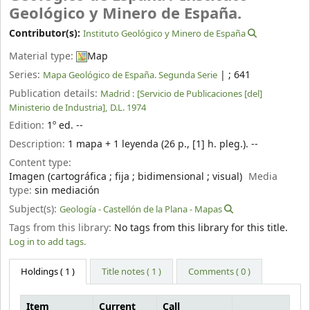
Geológico y Minero de España.
Contributor(s):
Instituto Geológico y Minero de España
Material type:
Map
Series:
|
; 641
Mapa Geológico de España. Segunda Serie
Publication details:
Madrid :
[Servicio de Publicaciones [del]
Ministerio de Industria],
D.L. 1974
Edition:
1º ed. --
Description:
1 mapa + 1 leyenda (26 p., [1] h. pleg.). --
Content type:
Imagen (cartográfica ; fija ; bidimensional ; visual)
Media
type:
sin mediación
Subject(s):
Geología - Castellón de la Plana - Mapas
Tags from this library:
No tags from this library for this title.
Log in to add tags.
Holdings
( 1 )
Title notes ( 1 )
Comments ( 0 )
Item
Current
Call