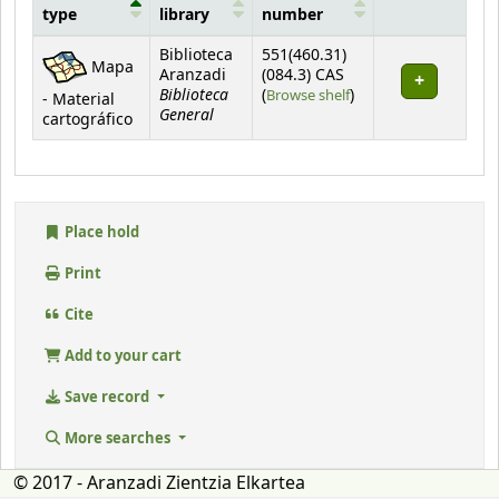
type
library
number
Holdings
Biblioteca
551(460.31)
Mapa
Aranzadi
(084.3) CAS
Biblioteca
(Opens below)
(
Browse shelf
)
- Material
General
cartográfico
Place hold
Print
Cite
Add to your cart
Save record
More searches
© 2017 - Aranzadi Zientzia Elkartea