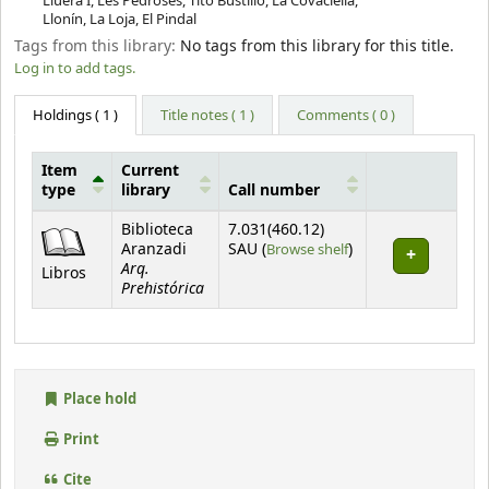
Lluera I, Les Pedroses, Tito Bustillo, La Covaciella,
Llonín, La Loja, El Pindal
Tags from this library:
No tags from this library for this title.
Log in to add tags.
Holdings
( 1 )
Title notes ( 1 )
Comments ( 0 )
Item
Current
type
library
Call number
Holdings
Biblioteca
7.031(460.12)
(Opens below)
Aranzadi
SAU (
Browse shelf
)
Arq.
Libros
Prehistórica
Place hold
Print
Cite