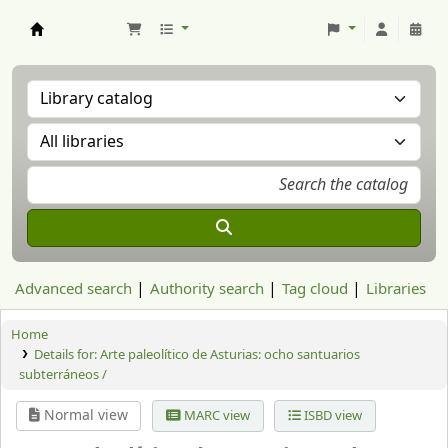
Aranzadi Zientzia Elkartea Liburutegia
Advanced search
Authority search
Tag cloud
Libraries
Home
Details for:
Arte paleolítico de Asturias: ocho santuarios
subterráneos /
Normal view
MARC view
ISBD view