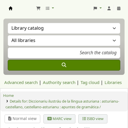
Aranzadi Zientzia Elkartea Liburutegia
Advanced search
Authority search
Tag cloud
Libraries
Home
Details for:
Diccionariu ilustráu de la llingua asturiana : asturianu-
castellano, castellano-asturianu : apuntes de gramática /
Normal view
MARC view
ISBD view