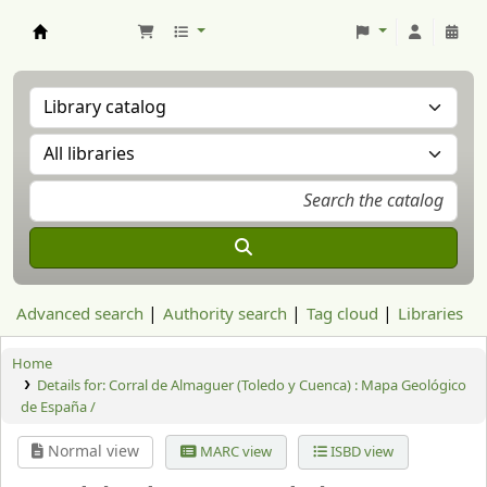
Aranzadi Zientzia Elkartea Liburutegia
Advanced search
Authority search
Tag cloud
Libraries
Home
Details for:
Corral de Almaguer (Toledo y Cuenca) : Mapa Geológico
de España /
Normal view
MARC view
ISBD view