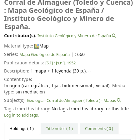
Corral de Almaguer (Toledo y Cuenca)
: Mapa Geológico de España /
Instituto Geológico y Minero de
España.
Contributor(s):
Instituto Geológico y Minero de España
Material type:
Map
Series:
|
; 660
Mapa Geológico de España
Publication details:
[S.l.] :
[s.n.],
1952
Description:
1 mapa + 1 leyenda (39 p.). --
Content type:
Imagen (cartográfica ; fija ; bidimensional ; visual)
Media
type:
sin mediación
Subject(s):
Geología - Corral de Almaguer ( Toledo ) - Mapas
Tags from this library:
No tags from this library for this title.
Log in to add tags.
Holdings
( 1 )
Title notes ( 1 )
Comments ( 0 )