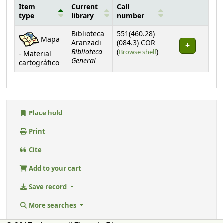
Item
Current
Call
type
library
number
Holdings
Biblioteca
551(460.28)
Mapa
Aranzadi
(084.3) COR
Biblioteca
(Opens below)
(
Browse shelf
)
- Material
General
cartográfico
Place hold
Print
Cite
Add to your cart
Save record
More searches