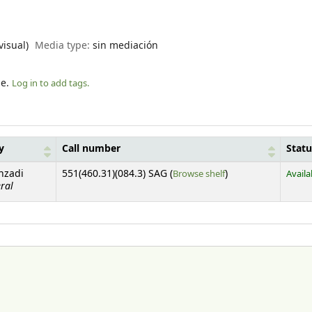
visual)
Media type:
sin mediación
le.
Log in to add tags.
y
Call number
Statu
(Opens below)
nzadi
551(460.31)(084.3) SAG (
Browse shelf
)
Availa
ral