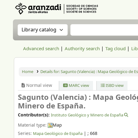
Aranzadi Zientzia Elkartea Liburutegia
Search the catalog by:
Search the catalog
Advanced search
Authority search
Tag cloud
Lib
Home
Details for:
Sagunto (Valencia) : Mapa Geológico de E
Normal view
MARC view
ISBD view
Sagunto (Valencia) : Mapa Geoló
Minero de España.
Contributor(s):
Instituto Geológico y Minero de España
Material type:
Map
Series:
|
; 668
Mapa Geológico de España