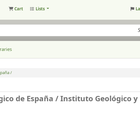
Cart
Lists
L
raries
spaña /
gico de España /
Instituto Geológico y