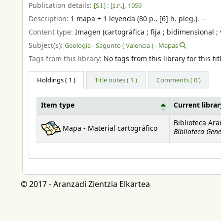
Publication details:
[S.l.] :
[s.n.],
1959
Description:
1 mapa + 1 leyenda (80 p., [6] h. pleg.). --
Content type:
Imagen (cartográfica ; fija ; bidimensional ; 
Subject(s):
Geología - Sagunto ( Valencia ) - Mapas
Tags from this library:
No tags from this library for this tit
Holdings
( 1 )
Title notes ( 1 )
Comments ( 0 )
Item type
Current librar
Holdings
Biblioteca Ara
Mapa - Material cartográfico
Biblioteca Gene
© 2017 - Aranzadi Zientzia Elkartea