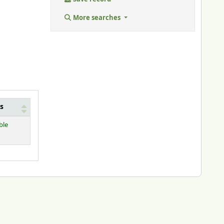
More searches
s
ble