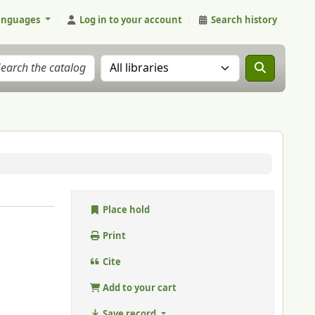
anguages
Log in to your account
Search history
Search the catalog in:
Place hold
Print
Cite
Add to your cart
Save record