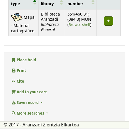
type
library
number
Holdings
Biblioteca
551(460.31)
Mapa
Aranzadi
(084.3) MON
Biblioteca
(Opens below)
(
Browse shelf
)
- Material
General
cartográfico
Place hold
Print
Cite
Add to your cart
Save record
More searches
© 2017 - Aranzadi Zientzia Elkartea