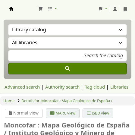
Aranzadi Zientzia Elkartea Liburutegia
Advanced search
Authority search
Tag cloud
Libraries
Home
Details for:
Moncofar : Mapa Geológico de España /
Normal view
MARC view
ISBD view
Moncofar : Mapa Geológico de España
/
Instituto Geológico y Minero de