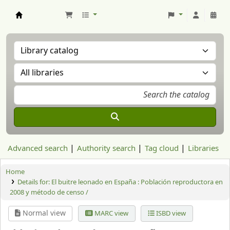
Aranzadi Zientzia Elkartea Liburutegia
Advanced search
Authority search
Tag cloud
Libraries
Home
Details for:
El buitre leonado en España : Población reproductora en
2008 y método de censo /
Normal view
MARC view
ISBD view