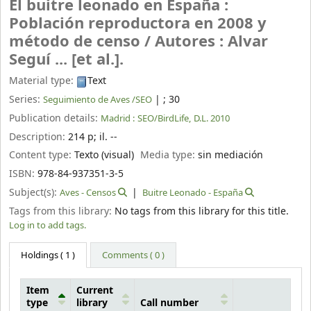
El buitre leonado en España :
Población reproductora en 2008 y
método de censo /
Autores : Alvar
Seguí ... [et al.].
Material type:
Text
Series:
|
; 30
Seguimiento de Aves /SEO
Publication details:
Madrid :
SEO/BirdLife,
D.L. 2010
Description:
214 p
;
il. --
Content type:
Texto (visual)
Media type:
sin mediación
ISBN:
978-84-937351-3-5
Subject(s):
Aves - Censos
Buitre Leonado - España
Tags from this library:
No tags from this library for this title.
Log in to add tags.
Holdings
( 1 )
Comments ( 0 )
Item
Current
type
library
Call number