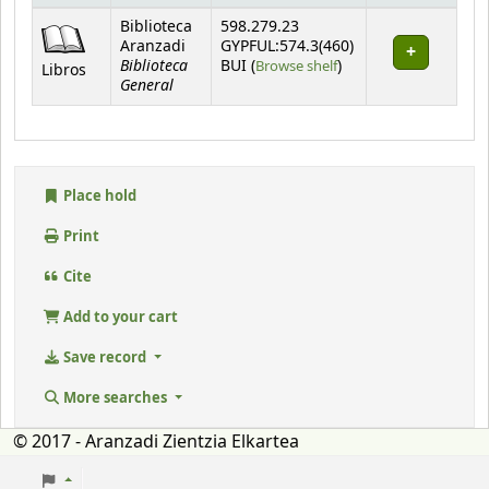
Holdings
Biblioteca
598.279.23
Aranzadi
GYPFUL:574.3(460)
Biblioteca
(Opens below)
BUI (
Browse shelf
)
Libros
General
Place hold
Print
Cite
Add to your cart
Save record
More searches
© 2017 - Aranzadi Zientzia Elkartea