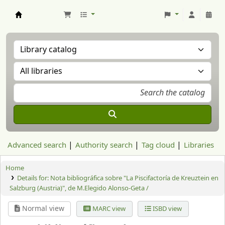
Aranzadi Zientzia Elkartea Liburutegia
Advanced search
Authority search
Tag cloud
Libraries
Home
Details for:
Nota bibliográfica sobre "La Piscifactoría de Kreuztein en
Salzburg (Austria)", de M.Elegido Alonso-Geta /
Normal view
MARC view
ISBD view