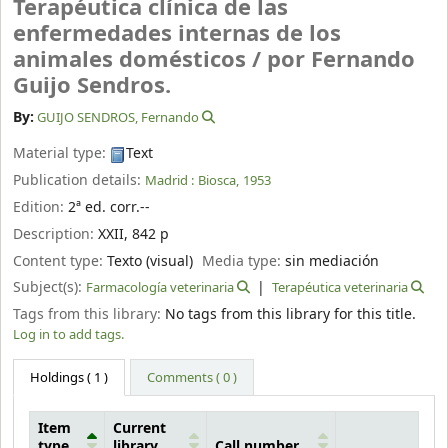
Terapéutica clínica de las
enfermedades internas de los
animales domésticos /
por Fernando
Guijo Sendros.
By:
GUIJO SENDROS, Fernando
Material type:
Text
Publication details:
Madrid :
Biosca,
1953
Edition:
2ª ed. corr.--
Description:
XXII, 842 p
Content type:
Texto (visual)
Media type:
sin mediación
Subject(s):
Farmacología veterinaria
Terapéutica veterinaria
Tags from this library:
No tags from this library for this title.
Log in to add tags.
Holdings
( 1 )
Comments ( 0 )
Item
Current
type
library
Call number