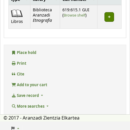
Holdings
Biblioteca
619:615.1 GUI
(Opens below)
Aranzadi
(
Browse shelf
)
Etnografía
Libros
Place hold
Print
Cite
Add to your cart
Save record
More searches
© 2017 - Aranzadi Zientzia Elkartea