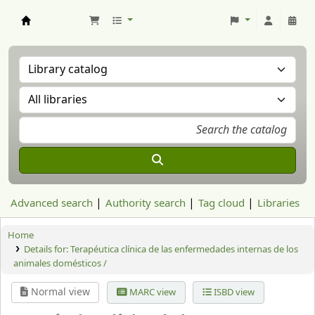
Aranzadi Zientzia Elkartea Liburutegia
Advanced search
Authority search
Tag cloud
Libraries
Home
Details for:
Terapéutica clínica de las enfermedades internas de los
animales domésticos /
Normal view
MARC view
ISBD view