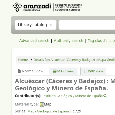
Aranzadi Zientzia Elkartea Liburutegia
Search the catalog by:
Search the catalog
Advanced search
Authority search
Tag cloud
Lib
Home
Details for:
Alcuéscar (Cáceres y Badajoz) : Mapa Geol
Normal view
MARC view
ISBD view
Alcuéscar (Cáceres y Badajoz) :
Geológico y Minero de España.
Contributor(s):
Instituto Geológico y Minero de España
Material type:
Map
Series:
|
; 729
Mapa Geológico de España