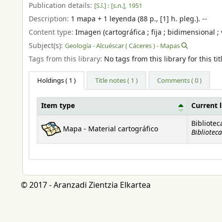
Publication details:
[S.l.] :
[s.n.],
1951
Description:
1 mapa + 1 leyenda (88 p., [1] h. pleg.). --
Content type:
Imagen (cartográfica ; fija ; bidimensional ; 
Subject(s):
Geología - Alcuéscar ( Cáceres ) - Mapas
Tags from this library:
No tags from this library for this tit
Holdings
( 1 )
Title notes ( 1 )
Comments ( 0 )
Item type
Current l
Holdings
Bibliotec
Mapa - Material cartográfico
Bibliotec
© 2017 - Aranzadi Zientzia Elkartea