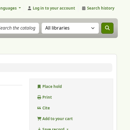
anguages
Log in to your account
Search history
Search the catalog in:
Place hold
Print
Cite
Add to your cart
Save record