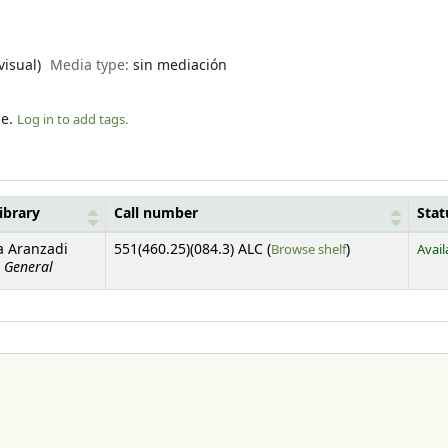
visual)
Media type:
sin mediación
le.
Log in to add tags.
ibrary
Call number
Stat
(Opens below)
a Aranzadi
551(460.25)(084.3) ALC (
Browse shelf
)
Avail
a General