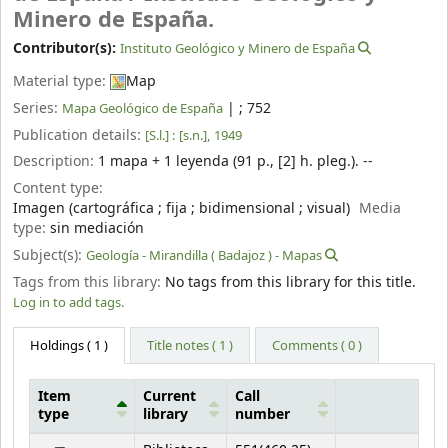
Minero de España.
Contributor(s):
Instituto Geológico y Minero de España
Material type:
Map
Series:
|
; 752
Mapa Geológico de España
Publication details:
[S.l.] :
[s.n.],
1949
Description:
1 mapa + 1 leyenda (91 p., [2] h. pleg.). --
Content type:
Imagen (cartográfica ; fija ; bidimensional ; visual)
Media
type:
sin mediación
Subject(s):
Geología - Mirandilla ( Badajoz ) - Mapas
Tags from this library:
No tags from this library for this title.
Log in to add tags.
Holdings
( 1 )
Title notes ( 1 )
Comments ( 0 )
Item
Current
Call
type
library
number
Holdings