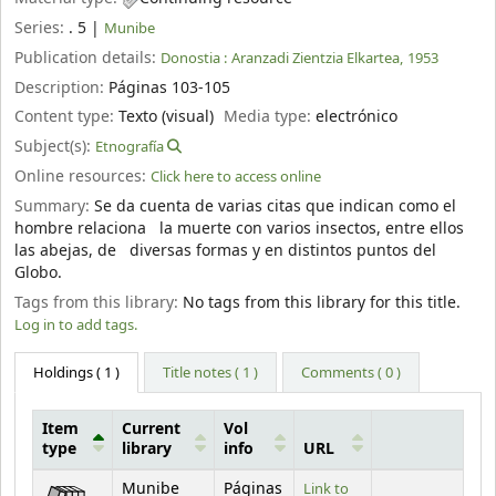
Series:
. 5
|
Munibe
Publication details:
Donostia :
Aranzadi Zientzia Elkartea,
1953
Description:
Páginas 103-105
Content type:
Texto (visual)
Media type:
electrónico
Subject(s):
Etnografía
Online resources:
Click here to access online
Summary:
Se da cuenta de varias citas que indican como el
hombre relaciona la muerte con varios insectos, entre ellos
las abejas, de diversas formas y en distintos puntos del
Globo.
Tags from this library:
No tags from this library for this title.
Log in to add tags.
Holdings
( 1 )
Title notes ( 1 )
Comments ( 0 )
Item
Current
Vol
type
library
info
URL
Holdings
Munibe
Páginas
Link to