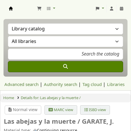
Aranzadi Zientzia Elkartea Liburutegia
Advanced search
Authority search
Tag cloud
Libraries
Home
Details for:
Las abejas y la muerte /
Normal view
MARC view
ISBD view
Las abejas y la muerte /
GARATE, J.
Material type:
Continuing resource