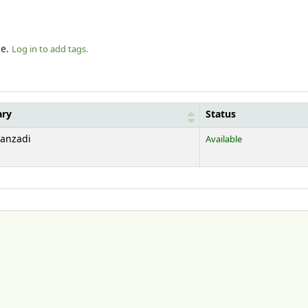
le.
Log in to add tags.
ary
Status
ranzadi
Available