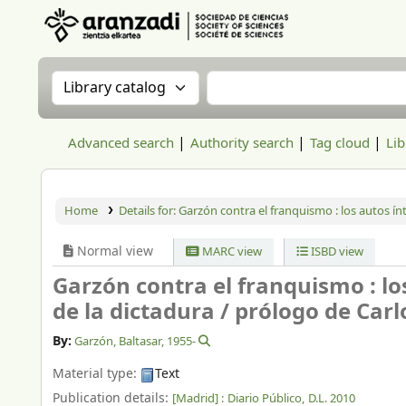
Aranzadi Zientzia Elkartea Liburutegia
Search the catalog by:
Search the catalog
Advanced search
Authority search
Tag cloud
Lib
Home
Details for:
Garzón contra el franquismo : los autos ínt
Normal view
MARC view
ISBD view
Garzón contra el franquismo : lo
de la dictadura /
prólogo de Carlo
By:
Garzón, Baltasar
, 1955-
Material type:
Text
Publication details:
[Madrid] :
Diario Público,
D.L. 2010