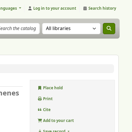
anguages
Log in to your account
Search history
Search the catalog in:
Place hold
ímenes
Print
Cite
Add to your cart
Save record