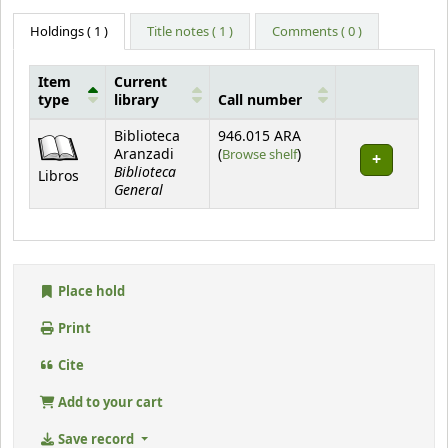
Holdings
( 1 )
Title notes ( 1 )
Comments ( 0 )
Item
Current
type
library
Call number
Holdings
Biblioteca
946.015 ARA
(Opens below)
Aranzadi
(
Browse shelf
)
Biblioteca
Libros
General
Place hold
Print
Cite
Add to your cart
Save record