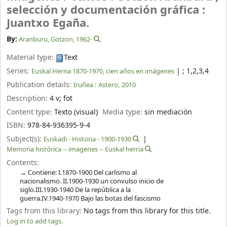
selección y documentación gráfica :
Juantxo Egaña.
By:
Aranburu, Gotzon
, 1962-
Material type:
Text
Series:
|
; 1,2,3,4
Euskal Herria 1870-1970, cien años en imágenes
Publication details:
Iruñea :
Astero,
2010
Description:
4 v
;
fot
Content type:
Texto (visual)
Media type:
sin mediación
ISBN:
978-84-936395-9-4
Subject(s):
Euskadi - Historia - 1900-1930
Memoria histórica -- imagenes -- Euskal herria
Contents:
Contiene: I.1870-1900 Del carlismo al
nacionalismo. II.1900-1930 un convulso inicio de
siglo.III.1930-1940 De la república a la
guerra.IV.1940-1970 Bajo las botas del fascismo
Tags from this library:
No tags from this library for this title.
Log in to add tags.