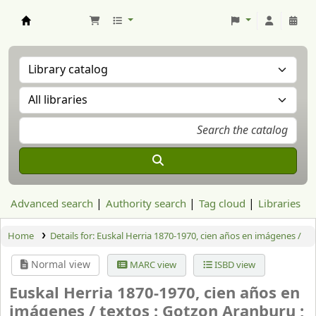
Aranzadi Zientzia Elkartea Liburutegia
Advanced search
Authority search
Tag cloud
Libraries
Home
Details for:
Euskal Herria 1870-1970, cien años en imágenes /
Normal view
MARC view
ISBD view
Euskal Herria 1870-1970, cien años en
imágenes /
textos : Gotzon Aranburu ;