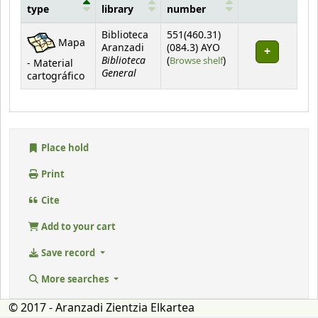
type
library
number
Holdings
Biblioteca
551(460.31)
Mapa
Aranzadi
(084.3) AYO
Biblioteca
(Opens below)
(
Browse shelf
)
- Material
General
cartográfico
Place hold
Print
Cite
Add to your cart
Save record
More searches
© 2017 - Aranzadi Zientzia Elkartea