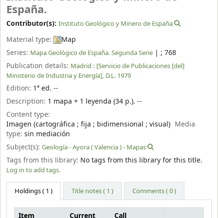
España.
Contributor(s):
Instituto Geológico y Minero de España
Material type:
Map
Series:
|
; 768
Mapa Geológico de España. Segunda Serie
Publication details:
Madrid :
[Servicio de Publicaciones [del]
Ministerio de Industria y Energía],
D.L. 1979
Edition:
1ª ed. --
Description:
1 mapa + 1 leyenda (34 p.). --
Content type:
Imagen (cartográfica ; fija ; bidimensional ; visual)
Media
type:
sin mediación
Subject(s):
Geología - Ayora ( Valencia ) - Mapas
Tags from this library:
No tags from this library for this title.
Log in to add tags.
Holdings
( 1 )
Title notes ( 1 )
Comments ( 0 )
Item
Current
Call