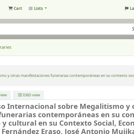
Cart
Lists
L
raries
smo y otras manifestaciones funerarias contemporáneas en su contexto soci
iew
ISBD view
so Internacional sobre Megalitismo y 
funerarias contemporáneas en su co
 y cultural en su Contexto Social, Ec
r Fernández Eraso, José Antonio Mujik