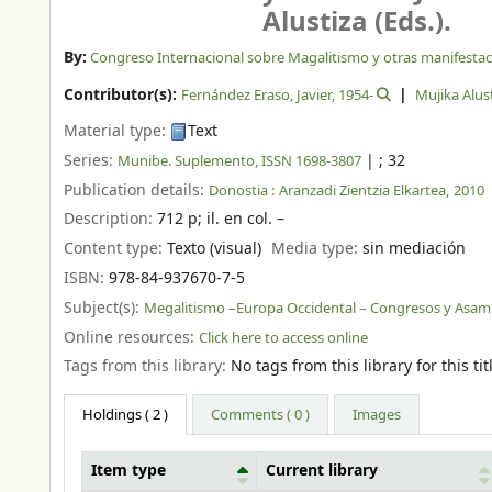
Alustiza (Eds.).
By:
Congreso Internacional sobre Magalitismo y otras manifestacio
Contributor(s):
Fernández Eraso, Javier
, 1954-
Mujika Alus
Material type:
Text
Series:
|
; 32
Munibe. Suplemento, ISSN 1698-3807
Publication details:
Donostia :
Aranzadi Zientzia Elkartea,
2010
Description:
712 p
;
il. en col. –
Content type:
Texto (visual)
Media type:
sin mediación
ISBN:
978-84-937670-7-5
Subject(s):
Megalitismo –Europa Occidental – Congresos y Asam
Online resources:
Click here to access online
Tags from this library:
No tags from this library for this tit
Holdings
( 2 )
Comments ( 0 )
Images
Item type
Current library