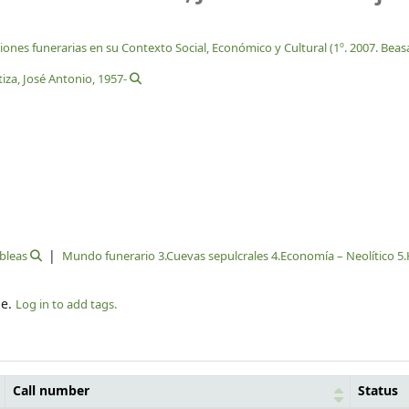
nes funerarias en su Contexto Social, Económico y Cultural (1º. 2007. Beas
tiza, José Antonio
, 1957-
bleas
Mundo funerario 3.Cuevas sepulcrales 4.Economía – Neolítico 5.
le.
Log in to add tags.
Call number
Status