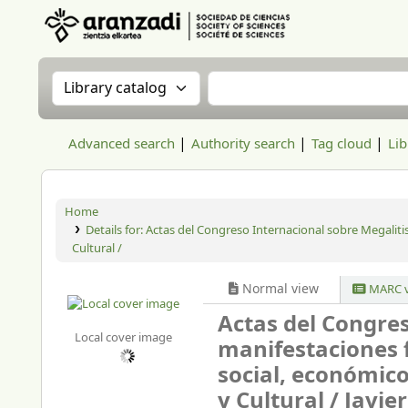
Aranzadi Zientzia Elkartea Liburutegia
Search the catalog by:
Search the catalog
Advanced search
Authority search
Tag cloud
Lib
Home
Details for:
Actas del Congreso Internacional sobre Megaliti
Cultural /
Normal view
MARC v
Actas del Congre
Local cover image
manifestaciones 
social, económico
y Cultural /
Javie