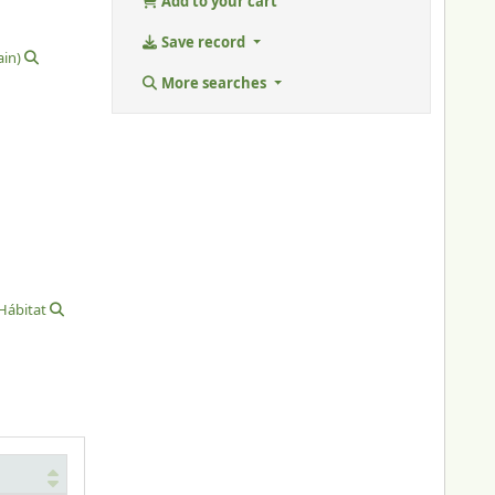
Add to your cart
Save record
ain)
More searches
Hábitat