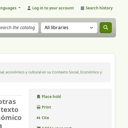
anguages
Log in to your account
Search history
Search the catalog in:
al, económico y cultural en su Contexto Social, Económico y
Place hold
otras
ntexto
Print
onómico
Cite
a