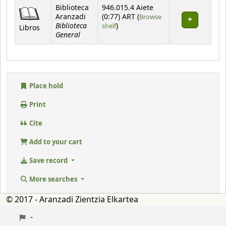
Holdings
Biblioteca
946.015.4 Aiete
Aranzadi
(0:77) ART (
Browse
Biblioteca
(Opens below)
shelf
)
Libros
General
Place hold
Print
Cite
Add to your cart
Save record
More searches
© 2017 - Aranzadi Zientzia Elkartea