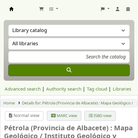
Aranzadi Zientzia Elkartea Liburutegia
Advanced search
Authority search
Tag cloud
Libraries
Home
Details for:
Pétrola (Provincia de Albacete) : Mapa Geológico /
Normal view
MARC view
ISBD view
Pétrola (Provincia de Albacete) : Mapa
Geológico /
Instituto Geológico y