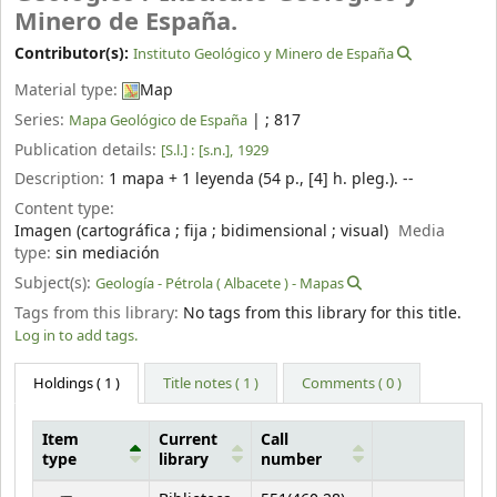
Minero de España.
Contributor(s):
Instituto Geológico y Minero de España
Material type:
Map
Series:
|
; 817
Mapa Geológico de España
Publication details:
[S.l.] :
[s.n.],
1929
Description:
1 mapa + 1 leyenda (54 p., [4] h. pleg.). --
Content type:
Imagen (cartográfica ; fija ; bidimensional ; visual)
Media
type:
sin mediación
Subject(s):
Geología - Pétrola ( Albacete ) - Mapas
Tags from this library:
No tags from this library for this title.
Log in to add tags.
Holdings
( 1 )
Title notes ( 1 )
Comments ( 0 )
Item
Current
Call
type
library
number
Holdings