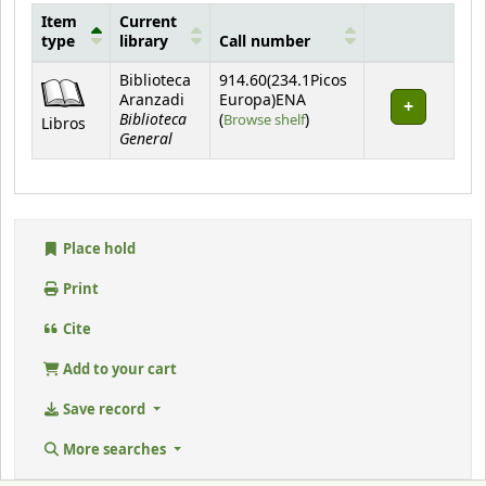
Item
Current
type
library
Call number
Holdings
Biblioteca
914.60(234.1Picos
Aranzadi
Europa)ENA
Biblioteca
(Opens below)
(
Browse shelf
)
Libros
General
Place hold
Print
Cite
Add to your cart
Save record
More searches