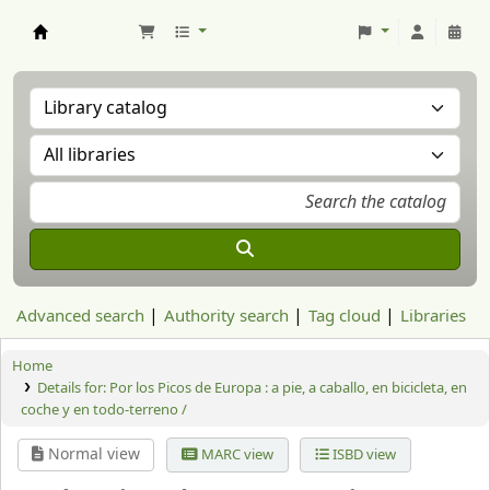
Aranzadi Zientzia Elkartea Liburutegia
Advanced search
Authority search
Tag cloud
Libraries
Home
Details for:
Por los Picos de Europa : a pie, a caballo, en bicicleta, en
coche y en todo-terreno /
Normal view
MARC view
ISBD view