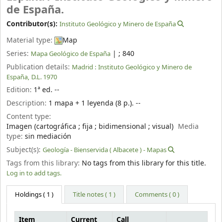
de España.
Contributor(s):
Instituto Geológico y Minero de España
Material type:
Map
Series:
|
; 840
Mapa Geológico de España
Publication details:
Madrid :
Instituto Geológico y Minero de
España,
D.L. 1970
Edition:
1ª ed. --
Description:
1 mapa + 1 leyenda (8 p.). --
Content type:
Imagen (cartográfica ; fija ; bidimensional ; visual)
Media
type:
sin mediación
Subject(s):
Geología - Bienservida ( Albacete ) - Mapas
Tags from this library:
No tags from this library for this title.
Log in to add tags.
Holdings
( 1 )
Title notes ( 1 )
Comments ( 0 )
Item
Current
Call