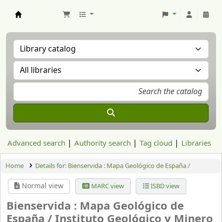
Aranzadi Zientzia Elkartea Liburutegia
Advanced search
Authority search
Tag cloud
Libraries
Home
Details for:
Bienservida : Mapa Geológico de España /
Normal view
MARC view
ISBD view
Bienservida : Mapa Geológico de
España /
Instituto Geológico y Minero