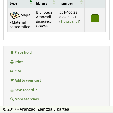
type
library
number
Holdings
Biblioteca
551(460.28)
Mapa
Aranzadi
(084.3) BIE
Biblioteca
(Opens below)
(
Browse shelf
)
- Material
General
cartográfico
Place hold
Print
Cite
Add to your cart
Save record
More searches
© 2017 - Aranzadi Zientzia Elkartea