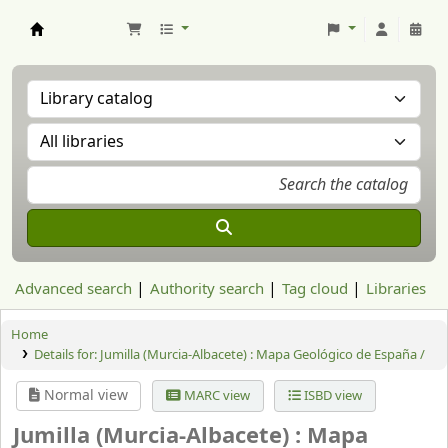
Aranzadi Zientzia Elkartea Liburutegia
Advanced search
Authority search
Tag cloud
Libraries
Home
Details for:
Jumilla (Murcia-Albacete) : Mapa Geológico de España /
Normal view
MARC view
ISBD view
Jumilla (Murcia-Albacete) : Mapa