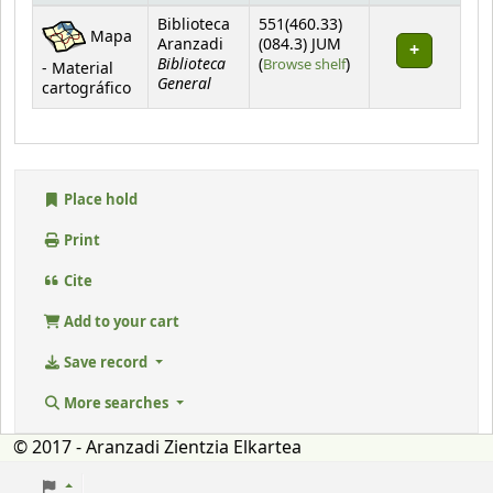
Holdings
Biblioteca
551(460.33)
Mapa
Aranzadi
(084.3) JUM
Biblioteca
(Opens below)
(
Browse shelf
)
- Material
General
cartográfico
Place hold
Print
Cite
Add to your cart
Save record
More searches
© 2017 - Aranzadi Zientzia Elkartea