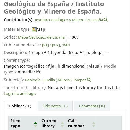
Geológico de España /
Instituto
Geológico y Minero de España.
Contributor(s):
Instituto Geológico y Minero de España
Material type:
Map
Series:
|
; 869
Mapa Geológico de España
Publication details:
[S.l.] :
[s.n.],
1961
Description:
1 mapa + 1 leyenda (67 p. + 1 h. pleg.). --
Content type:
Imagen (cartográfica ; fija ; bidimensional ; visual)
Media
type:
sin mediación
Subject(s):
Geología - Jumilla ( Murcia ) - Mapas
Tags from this library:
No tags from this library for this title.
Log in to add tags.
Holdings
( 1 )
Title notes ( 1 )
Comments ( 0 )
Item
Current
Call
type
library
number