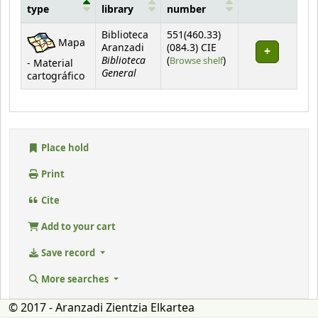
type
library
number
Holdings
Biblioteca
551(460.33)
Mapa
Aranzadi
(084.3) CIE
Biblioteca
(Opens below)
(
Browse shelf
)
- Material
General
cartográfico
Place hold
Print
Cite
Add to your cart
Save record
More searches
© 2017 - Aranzadi Zientzia Elkartea