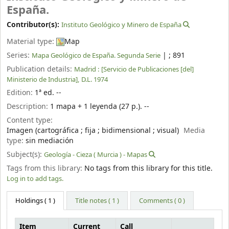
España.
Contributor(s):
Instituto Geológico y Minero de España
Material type:
Map
Series:
|
; 891
Mapa Geológico de España. Segunda Serie
Publication details:
Madrid :
[Servicio de Publicaciones [del]
Ministerio de Industria],
D.L. 1974
Edition:
1ª ed. --
Description:
1 mapa + 1 leyenda (27 p.). --
Content type:
Imagen (cartográfica ; fija ; bidimensional ; visual)
Media
type:
sin mediación
Subject(s):
Geología - Cieza ( Murcia ) - Mapas
Tags from this library:
No tags from this library for this title.
Log in to add tags.
Holdings
( 1 )
Title notes ( 1 )
Comments ( 0 )
Item
Current
Call