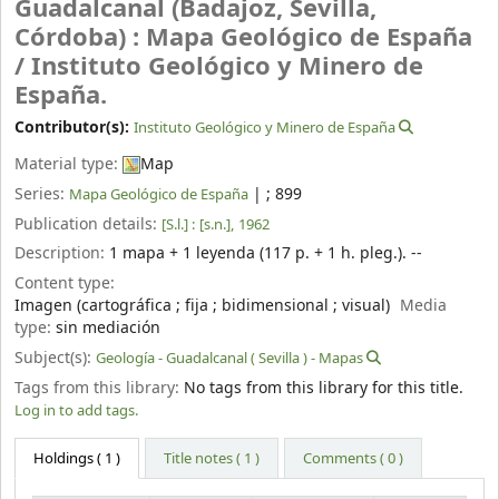
Guadalcanal (Badajoz, Sevilla,
Córdoba) : Mapa Geológico de España
/
Instituto Geológico y Minero de
España.
Contributor(s):
Instituto Geológico y Minero de España
Material type:
Map
Series:
|
; 899
Mapa Geológico de España
Publication details:
[S.l.] :
[s.n.],
1962
Description:
1 mapa + 1 leyenda (117 p. + 1 h. pleg.). --
Content type:
Imagen (cartográfica ; fija ; bidimensional ; visual)
Media
type:
sin mediación
Subject(s):
Geología - Guadalcanal ( Sevilla ) - Mapas
Tags from this library:
No tags from this library for this title.
Log in to add tags.
Holdings
( 1 )
Title notes ( 1 )
Comments ( 0 )