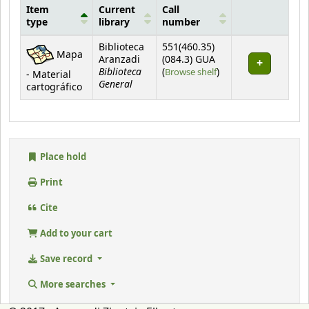
Item
Current
Call
type
library
number
Holdings
Biblioteca
551(460.35)
Mapa
Aranzadi
(084.3) GUA
Biblioteca
(Opens below)
(
Browse shelf
)
- Material
General
cartográfico
Place hold
Print
Cite
Add to your cart
Save record
More searches