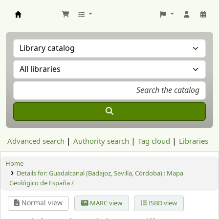
Aranzadi Zientzia Elkartea Liburutegia
Advanced search
Authority search
Tag cloud
Libraries
Home
Details for:
Guadalcanal (Badajoz, Sevilla, Córdoba) : Mapa
Geológico de España /
Normal view
MARC view
ISBD view