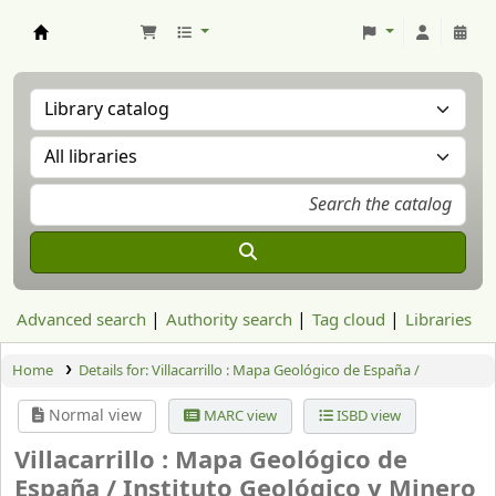
Aranzadi Zientzia Elkartea Liburutegia
Advanced search
Authority search
Tag cloud
Libraries
Home
Details for:
Villacarrillo : Mapa Geológico de España /
Normal view
MARC view
ISBD view
Villacarrillo : Mapa Geológico de
España /
Instituto Geológico y Minero