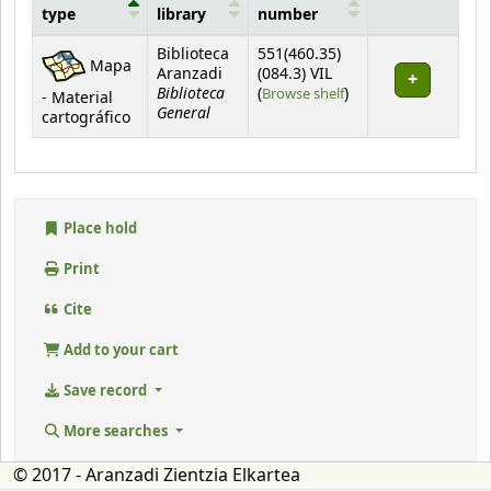
type
library
number
Holdings
Biblioteca
551(460.35)
Mapa
Aranzadi
(084.3) VIL
Biblioteca
(Opens below)
(
Browse shelf
)
- Material
General
cartográfico
Place hold
Print
Cite
Add to your cart
Save record
More searches
© 2017 - Aranzadi Zientzia Elkartea