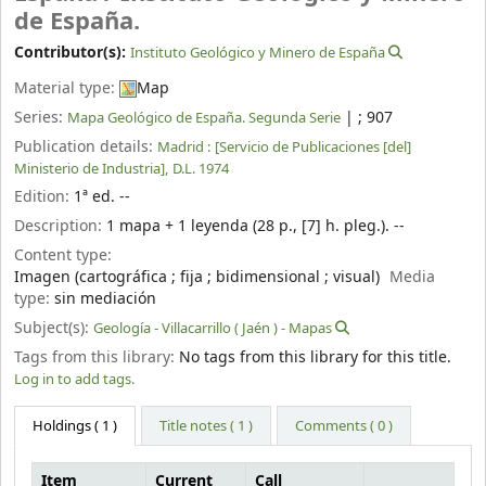
de España.
Contributor(s):
Instituto Geológico y Minero de España
Material type:
Map
Series:
|
; 907
Mapa Geológico de España. Segunda Serie
Publication details:
Madrid :
[Servicio de Publicaciones [del]
Ministerio de Industria],
D.L. 1974
Edition:
1ª ed. --
Description:
1 mapa + 1 leyenda (28 p., [7] h. pleg.). --
Content type:
Imagen (cartográfica ; fija ; bidimensional ; visual)
Media
type:
sin mediación
Subject(s):
Geología - Villacarrillo ( Jaén ) - Mapas
Tags from this library:
No tags from this library for this title.
Log in to add tags.
Holdings
( 1 )
Title notes ( 1 )
Comments ( 0 )
Item
Current
Call