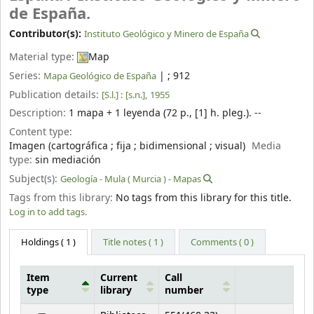
de España.
Contributor(s):
Instituto Geológico y Minero de España
Material type:
Map
Series:
|
; 912
Mapa Geológico de España
Publication details:
[S.l.] :
[s.n.],
1955
Description:
1 mapa + 1 leyenda (72 p., [1] h. pleg.). --
Content type:
Imagen (cartográfica ; fija ; bidimensional ; visual)
Media
type:
sin mediación
Subject(s):
Geología - Mula ( Murcia ) - Mapas
Tags from this library:
No tags from this library for this title.
Log in to add tags.
Holdings
( 1 )
Title notes ( 1 )
Comments ( 0 )
Item
Current
Call
type
library
number
Holdings