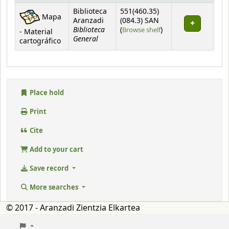
Holdings
Biblioteca
551(460.35)
Mapa
Aranzadi
(084.3) SAN
Biblioteca
(Opens below)
(
Browse shelf
)
- Material
General
cartográfico
Place hold
Print
Cite
Add to your cart
Save record
More searches
© 2017 - Aranzadi Zientzia Elkartea