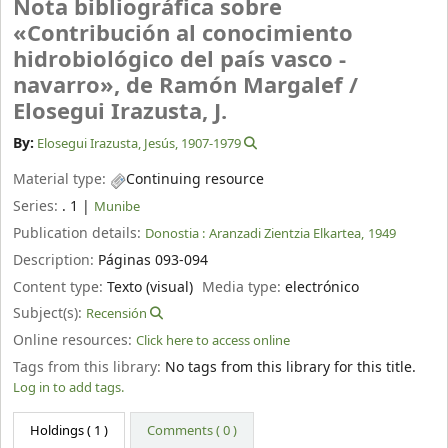
Nota bibliográfica sobre
«Contribución al conocimiento
hidrobiológico del país vasco -
navarro», de Ramón Margalef /
Elosegui Irazusta, J.
By:
Elosegui Irazusta, Jesús
, 1907-1979
Material type:
Continuing resource
Series:
. 1
|
Munibe
Publication details:
Donostia :
Aranzadi Zientzia Elkartea,
1949
Description:
Páginas 093-094
Content type:
Texto (visual)
Media type:
electrónico
Subject(s):
Recensión
Online resources:
Click here to access online
Tags from this library:
No tags from this library for this title.
Log in to add tags.
Holdings
( 1 )
Comments ( 0 )