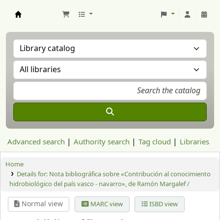
Aranzadi Zientzia Elkartea Liburutegia
Advanced search
Authority search
Tag cloud
Libraries
Home
Details for:
Nota bibliográfica sobre «Contribución al conocimiento
hidrobiológico del país vasco - navarro», de Ramón Margalef /
Normal view
MARC view
ISBD view