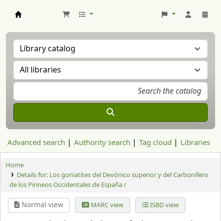
Aranzadi Zientzia Elkartea Liburutegia
Advanced search
Authority search
Tag cloud
Libraries
Home
Details for:
Los goniatites del Devónico superior y del Carbonífero
de los Pirineos Occidentales de España /
Normal view
MARC view
ISBD view