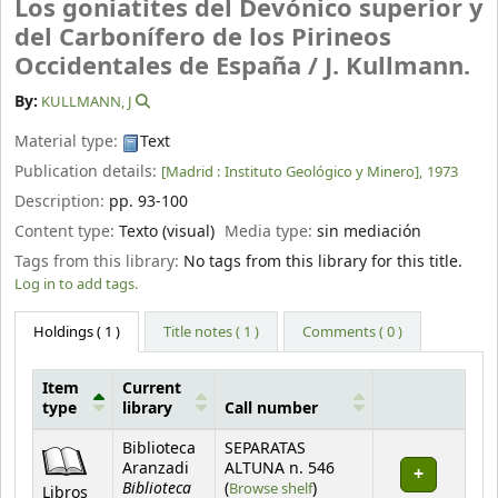
Los goniatites del Devónico superior y
del Carbonífero de los Pirineos
Occidentales de España /
J. Kullmann.
By:
KULLMANN, J
Material type:
Text
Publication details:
[Madrid :
Instituto Geológico y Minero],
1973
Description:
pp. 93-100
Content type:
Texto (visual)
Media type:
sin mediación
Tags from this library:
No tags from this library for this title.
Log in to add tags.
Holdings
( 1 )
Title notes ( 1 )
Comments ( 0 )
Item
Current
type
library
Call number
Holdings
Biblioteca
SEPARATAS
Aranzadi
ALTUNA n. 546
Biblioteca
(Opens below)
(
Browse shelf
)
Libros