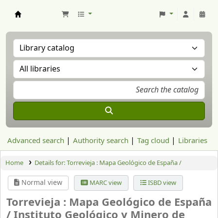
Aranzadi Zientzia Elkartea Liburutegia
Advanced search
Authority search
Tag cloud
Libraries
Home
Details for:
Torrevieja : Mapa Geológico de España /
Normal view
MARC view
ISBD view
Torrevieja : Mapa Geológico de España
/
Instituto Geológico y Minero de