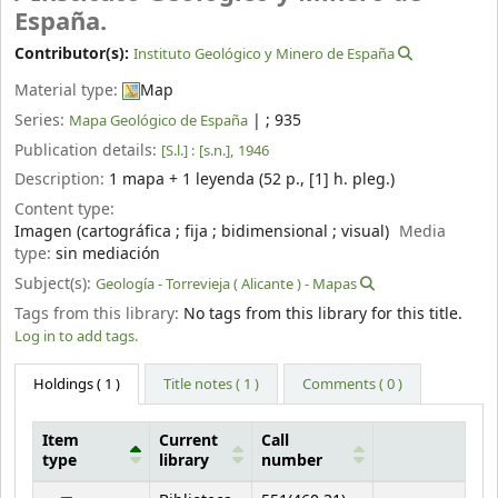
España.
Contributor(s):
Instituto Geológico y Minero de España
Material type:
Map
Series:
|
; 935
Mapa Geológico de España
Publication details:
[S.l.] :
[s.n.],
1946
Description:
1 mapa + 1 leyenda (52 p., [1] h. pleg.)
Content type:
Imagen (cartográfica ; fija ; bidimensional ; visual)
Media
type:
sin mediación
Subject(s):
Geología - Torrevieja ( Alicante ) - Mapas
Tags from this library:
No tags from this library for this title.
Log in to add tags.
Holdings
( 1 )
Title notes ( 1 )
Comments ( 0 )
Item
Current
Call
type
library
number
Holdings