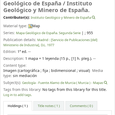
Geológico de España /
Instituto
Geológico y Minero de España.
Contributor(s):
Instituto Geológico y Minero de España
Material type:
Map
Series:
|
; 955
Mapa Geológico de España. Segunda Serie
Publication details:
Madrid :
[Servicio de Publicaciones [del]
Ministerio de Industria],
D.L. 1977
Edition:
1ª ed. --
Description:
1 mapa + 1 leyenda (15 p., [1] h. pleg.). --
Content type:
Imagen (cartográfica ; fija ; bidimensional ; visual)
Media
type:
sin mediación
Subject(s):
Geología - Fuente Alamo de Murcia ( Murcia ) - Mapas
Tags from this library:
No tags from this library for this title.
Log in to add tags.
Holdings
( 1 )
Title notes ( 1 )
Comments ( 0 )