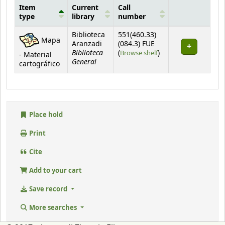
Item
Current
Call
type
library
number
Holdings
Biblioteca
551(460.33)
Mapa
Aranzadi
(084.3) FUE
Biblioteca
(Opens below)
(
Browse shelf
)
- Material
General
cartográfico
Place hold
Print
Cite
Add to your cart
Save record
More searches