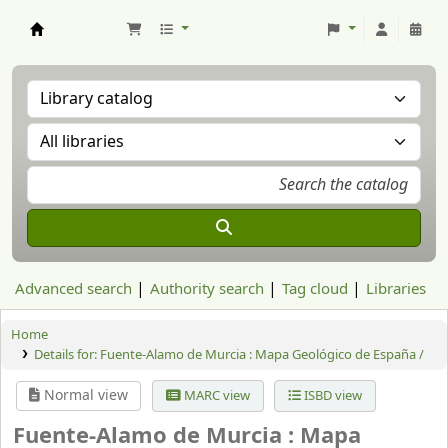
Aranzadi Zientzia Elkartea Liburutegia
Advanced search
Authority search
Tag cloud
Libraries
Home
Details for:
Fuente-Alamo de Murcia : Mapa Geológico de España /
Normal view
MARC view
ISBD view
Fuente-Alamo de Murcia : Mapa