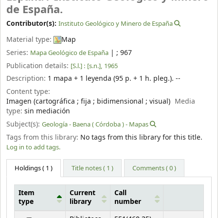
de España.
Contributor(s):
Instituto Geológico y Minero de España
Material type:
Map
Series:
|
; 967
Mapa Geológico de España
Publication details:
[S.l.] :
[s.n.],
1965
Description:
1 mapa + 1 leyenda (95 p. + 1 h. pleg.). --
Content type:
Imagen (cartográfica ; fija ; bidimensional ; visual)
Media
type:
sin mediación
Subject(s):
Geología - Baena ( Córdoba ) - Mapas
Tags from this library:
No tags from this library for this title.
Log in to add tags.
Holdings
( 1 )
Title notes ( 1 )
Comments ( 0 )
Item
Current
Call
type
library
number
Holdings