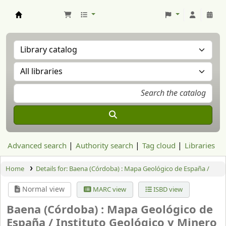
Aranzadi Zientzia Elkartea Liburutegia
Advanced search
Authority search
Tag cloud
Libraries
Home
Details for:
Baena (Córdoba) : Mapa Geológico de España /
Normal view
MARC view
ISBD view
Baena (Córdoba) : Mapa Geológico de
España /
Instituto Geológico y Minero