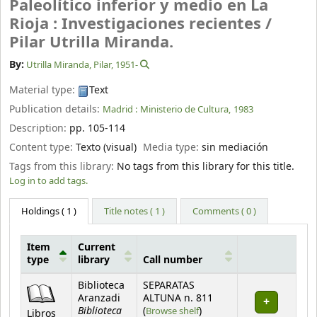
Paleolítico inferior y medio en La
Rioja : Investigaciones recientes /
Pilar Utrilla Miranda.
By:
Utrilla Miranda, Pilar
, 1951-
Material type:
Text
Publication details:
Madrid :
Ministerio de Cultura,
1983
Description:
pp. 105-114
Content type:
Texto (visual)
Media type:
sin mediación
Tags from this library:
No tags from this library for this title.
Log in to add tags.
Holdings
( 1 )
Title notes ( 1 )
Comments ( 0 )
Item
Current
type
library
Call number
Holdings
Biblioteca
SEPARATAS
Aranzadi
ALTUNA n. 811
Biblioteca
(Opens below)
(
Browse shelf
)
Libros