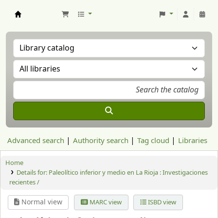
Aranzadi Zientzia Elkartea Liburutegia
Advanced search
Authority search
Tag cloud
Libraries
Home
Details for:
Paleolítico inferior y medio en La Rioja : Investigaciones
recientes /
Normal view
MARC view
ISBD view