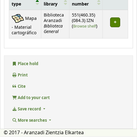
type
library
number
Holdings
Biblioteca
551(460.35)
Mapa
Aranzadi
(084.3) IZN
Biblioteca
(Opens below)
(
Browse shelf
)
- Material
General
cartográfico
Place hold
Print
Cite
Add to your cart
Save record
More searches
© 2017 - Aranzadi Zientzia Elkartea