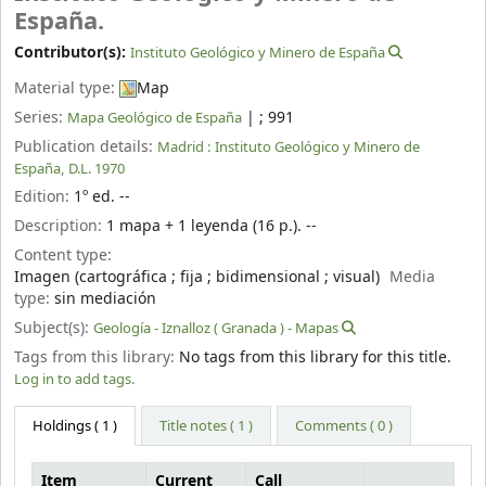
España.
Contributor(s):
Instituto Geológico y Minero de España
Material type:
Map
Series:
|
; 991
Mapa Geológico de España
Publication details:
Madrid :
Instituto Geológico y Minero de
España,
D.L. 1970
Edition:
1º ed. --
Description:
1 mapa + 1 leyenda (16 p.). --
Content type:
Imagen (cartográfica ; fija ; bidimensional ; visual)
Media
type:
sin mediación
Subject(s):
Geología - Iznalloz ( Granada ) - Mapas
Tags from this library:
No tags from this library for this title.
Log in to add tags.
Holdings
( 1 )
Title notes ( 1 )
Comments ( 0 )
Item
Current
Call