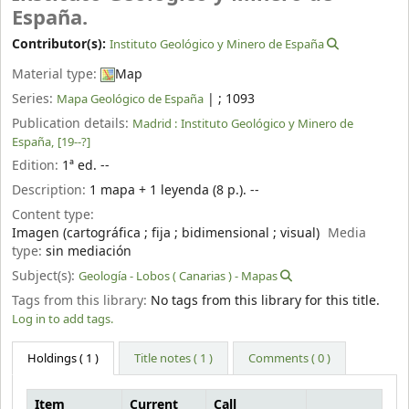
España.
Contributor(s):
Instituto Geológico y Minero de España
Material type:
Map
Series:
|
; 1093
Mapa Geológico de España
Publication details:
Madrid :
Instituto Geológico y Minero de
España,
[19--?]
Edition:
1ª ed. --
Description:
1 mapa + 1 leyenda (8 p.). --
Content type:
Imagen (cartográfica ; fija ; bidimensional ; visual)
Media
type:
sin mediación
Subject(s):
Geología - Lobos ( Canarias ) - Mapas
Tags from this library:
No tags from this library for this title.
Log in to add tags.
Holdings
( 1 )
Title notes ( 1 )
Comments ( 0 )
Item
Current
Call