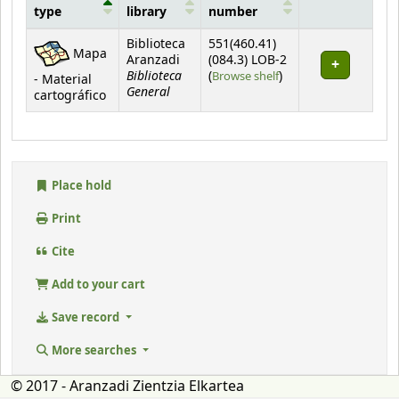
type
library
number
Holdings
Biblioteca
551(460.41)
Mapa
Aranzadi
(084.3) LOB-2
Biblioteca
(Opens below)
(
Browse shelf
)
- Material
General
cartográfico
Place hold
Print
Cite
Add to your cart
Save record
More searches
© 2017 - Aranzadi Zientzia Elkartea