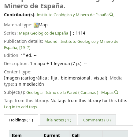
Minero de España.
Contributor(s):
Instituto Geológico y Minero de España
Material type:
Map
Series:
|
; 1114
Mapa Geológico de España
Publication details:
Madrid :
Instituto Geológico y Minero de
España,
[19--?]
Edition:
1ª ed. --
Description:
1 mapa + 1 leyenda (7 p.). --
Content type:
Imagen (cartográfica ; fija ; bidimensional ; visual)
Media
type:
sin mediación
Subject(s):
Geología - Istmo de la Pared ( Canarias ) - Mapas
Tags from this library:
No tags from this library for this title.
Log in to add tags.
Holdings
( 1 )
Title notes ( 1 )
Comments ( 0 )
Item
Current
Call