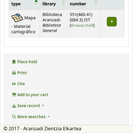
type
library
number
Holdings
Biblioteca
551(460.41)
Mapa
Aranzadi
(084.3) IST
Biblioteca
(Opens below)
(
Browse shelf
)
- Material
General
cartográfico
Place hold
Print
Cite
Add to your cart
Save record
More searches
© 2017 - Aranzadi Zientzia Elkartea