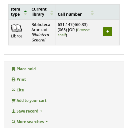
Item
Current
type
library
Call number
Holdings
Biblioteca
631.147(460.33)
Aranzadi
(063) JOR (
Browse
Biblioteca
(Opens below)
shelf
)
Libros
General
Place hold
Print
Cite
Add to your cart
Save record
More searches