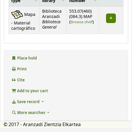
type
library
number
Holdings
Biblioteca
553.07(460)
Mapa
Aranzadi
(084.3) MAP
Biblioteca
(Opens below)
(
Browse shelf
)
- Material
General
cartográfico
Place hold
Print
Cite
Add to your cart
Save record
More searches
© 2017 - Aranzadi Zientzia Elkartea