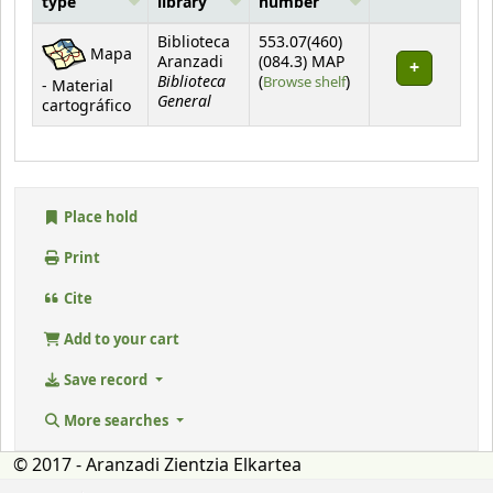
type
library
number
Holdings
Biblioteca
553.07(460)
Mapa
Aranzadi
(084.3) MAP
Biblioteca
(Opens below)
(
Browse shelf
)
- Material
General
cartográfico
Place hold
Print
Cite
Add to your cart
Save record
More searches
© 2017 - Aranzadi Zientzia Elkartea