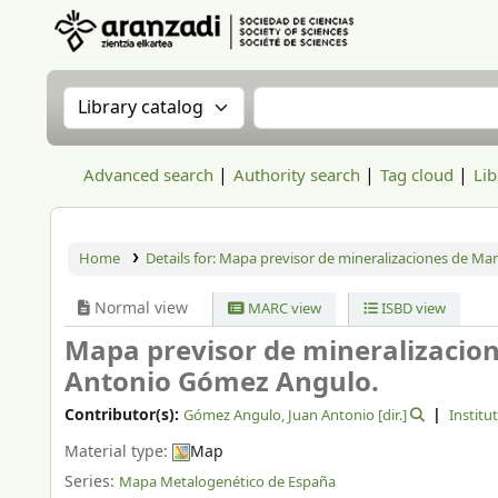
Aranzadi Zientzia Elkartea Liburutegia
Search the catalog by:
Search the catalog
Advanced search
Authority search
Tag cloud
Lib
Home
Details for:
Mapa previsor de mineralizaciones de Ma
Normal view
MARC view
ISBD view
Mapa previsor de mineralizacio
Antonio Gómez Angulo.
Contributor(s):
Gómez Angulo, Juan Antonio
[dir.]
Institu
Material type:
Map
Series:
Mapa Metalogenético de España