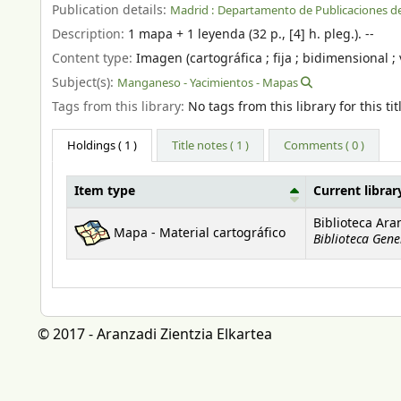
Publication details:
Madrid :
Departamento de Publicaciones del
Description:
1 mapa + 1 leyenda (32 p., [4] h. pleg.). --
Content type:
Imagen (cartográfica ; fija ; bidimensional ; 
Subject(s):
Manganeso - Yacimientos - Mapas
Tags from this library:
No tags from this library for this tit
Holdings
( 1 )
Title notes ( 1 )
Comments ( 0 )
Item type
Current librar
Holdings
Biblioteca Ara
Mapa - Material cartográfico
Biblioteca Gene
© 2017 - Aranzadi Zientzia Elkartea