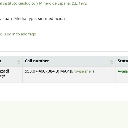
 Instituto Geológico y Minero de España,
D.L. 1972.
visual)
Media type:
sin mediación
le.
Log in to add tags.
y
Call number
Stat
(Opens below)
nzadi
553.07(460)(084.3) MAP (
Browse shelf
)
Availa
ral