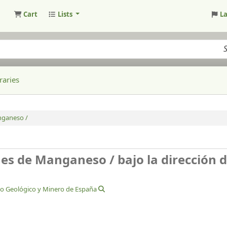
Cart
Lists
L
raries
nganeso /
nes de Manganeso /
bajo la dirección 
to Geológico y Minero de España