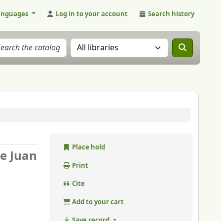
anguages
Log in to your account
Search history
Search the catalog in:
Place hold
de Juan
Print
Cite
Add to your cart
Save record