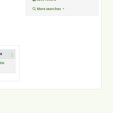
More searches
us
ble