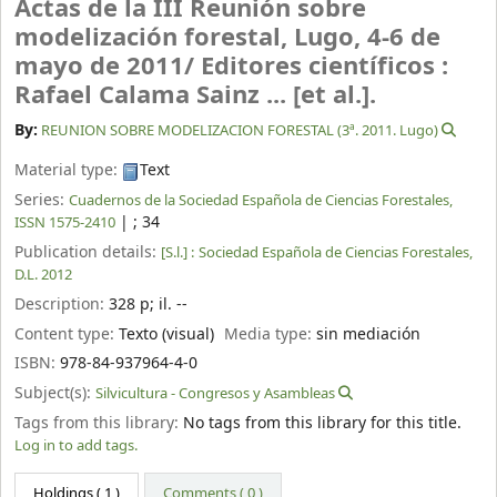
Actas de la III Reunión sobre
modelización forestal, Lugo, 4-6 de
mayo de 2011/
Editores científicos :
Rafael Calama Sainz ... [et al.].
By:
REUNION SOBRE MODELIZACION FORESTAL (3ª. 2011. Lugo)
Material type:
Text
Series:
Cuadernos de la Sociedad Española de Ciencias Forestales,
|
; 34
ISSN 1575-2410
Publication details:
[S.l.] :
Sociedad Española de Ciencias Forestales,
D.L. 2012
Description:
328 p
;
il. --
Content type:
Texto (visual)
Media type:
sin mediación
ISBN:
978-84-937964-4-0
Subject(s):
Silvicultura - Congresos y Asambleas
Tags from this library:
No tags from this library for this title.
Log in to add tags.
Holdings
( 1 )
Comments ( 0 )