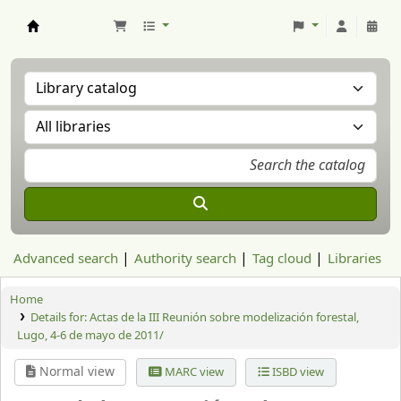
Aranzadi Zientzia Elkartea Liburutegia
Advanced search
Authority search
Tag cloud
Libraries
Home
Details for:
Actas de la III Reunión sobre modelización forestal,
Lugo, 4-6 de mayo de 2011/
Normal view
MARC view
ISBD view