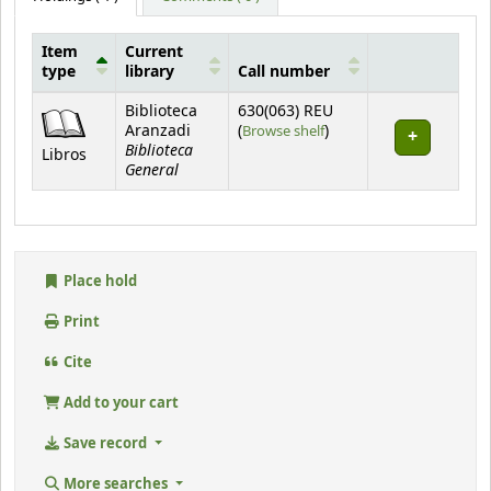
Item
Current
type
library
Call number
Holdings
Biblioteca
630(063) REU
(Opens below)
Aranzadi
(
Browse shelf
)
Biblioteca
Libros
General
Place hold
Print
Cite
Add to your cart
Save record
More searches