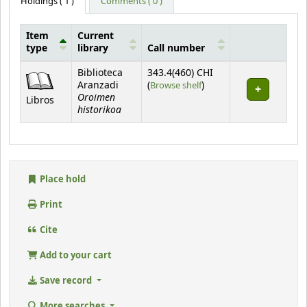
Holdings
( 1 )
Comments ( 0 )
Item
Current
type
library
Call number
Holdings
Biblioteca
343.4(460) CHI
(Opens below)
Aranzadi
(
Browse shelf
)
Oroimen
Libros
historikoa
Place hold
Print
Cite
Add to your cart
Save record
More searches