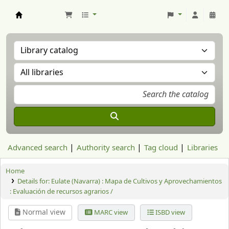
Aranzadi Zientzia Elkartea Liburutegia
Advanced search
Authority search
Tag cloud
Libraries
Home
Details for:
Eulate (Navarra) : Mapa de Cultivos y Aprovechamientos
:
Evaluación de recursos agrarios /
Normal view
MARC view
ISBD view