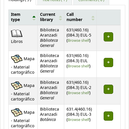
Item
Current
Call
type
library
number
Holdings
Biblioteca
631(460.16)
Aranzadi
(084.3) EUL-5
Biblioteca
(Opens below)
(
Browse shelf
)
Libros
General
Biblioteca
631(460.16)
Mapa
Aranzadi
(084.3) EUL
Biblioteca
(Opens below)
(
Browse shelf
)
- Material
General
cartográfico
Biblioteca
631(460.16)
Mapa
Aranzadi
(084.3) EUL-2
Biblioteca
(Opens below)
(
Browse shelf
)
- Material
General
cartográfico
Biblioteca
631.4(460.16)
Mapa
Aranzadi
(084.3) EUL-3
Botánica
(Opens below)
(
Browse shelf
)
- Material
cartográfico