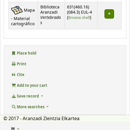
Biblioteca
631(460.16)
Mapa
Aranzadi
(084.3) EUL-4
Vertebrado
(Opens below)
(
Browse shelf
)
- Material
s
cartográfico
Place hold
Print
Cite
Add to your cart
Save record
More searches
© 2017 - Aranzadi Zientzia Elkartea