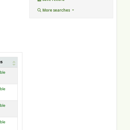
More searches
us
able
able
able
able