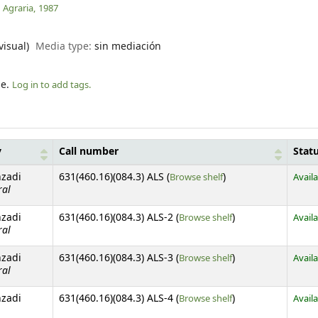
 Agraria,
1987
visual)
Media type:
sin mediación
le.
Log in to add tags.
y
Call number
Stat
(Opens below)
nzadi
631(460.16)(084.3) ALS (
Browse shelf
)
Avail
ral
(Opens below)
nzadi
631(460.16)(084.3) ALS-2 (
Browse shelf
)
Avail
ral
(Opens below)
nzadi
631(460.16)(084.3) ALS-3 (
Browse shelf
)
Avail
ral
(Opens below)
nzadi
631(460.16)(084.3) ALS-4 (
Browse shelf
)
Avail