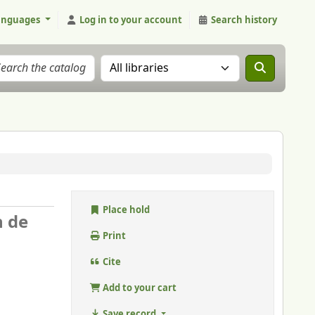
anguages
Log in to your account
Search history
Search the catalog in:
Place hold
n de
Print
Cite
Add to your cart
Save record