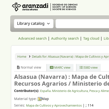
Aranzadi Zientzia Elkartea Liburutegia
Search the catalog by:
Search the catalog
Advanced search
Authority search
Tag cloud
Lib
Home
Details for:
Alsasua (Navarra) :
Mapa de Cultivos y Apr
Normal view
MARC view
ISBD view
Alsasua (Navarra) : Mapa de Cul
Recursos Agrarios /
Ministerio d
Contributor(s):
España. Ministerio de Agricultura, Pesca y Alim
Material type:
Map
Series:
|
; 114
Mapa de Cultivos y Aprovechamientos